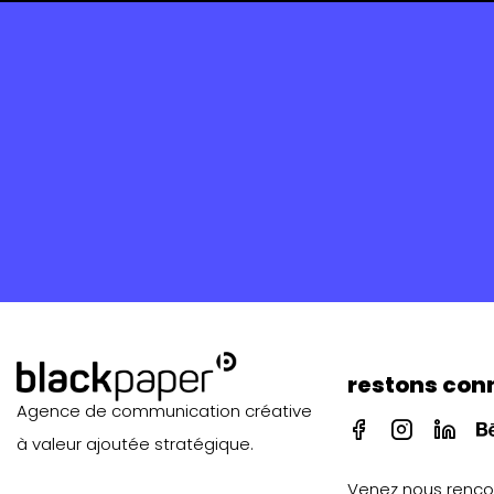
restons con
Agence de communication créative
I
I
I
I
à valeur ajoutée stratégique.
c
c
c
o
o
o
Venez nous renco
n
n
n