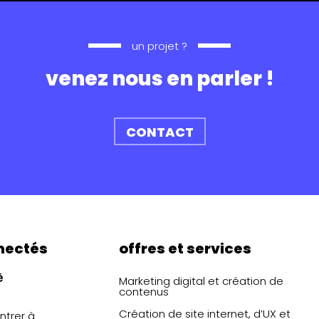
un projet ?
venez nous en parler !
CONTACT
nectés
offres et services
Marketing digital et création de
c
contenus
o
Création de site internet, d’UX et
ntrer à
n