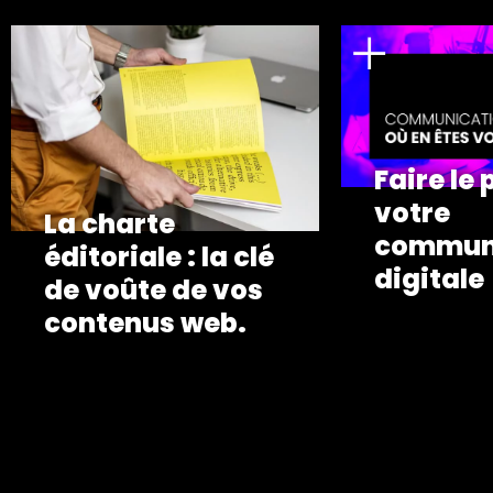
Faire le 
votre
La charte
commun
éditoriale : la clé
digitale
de voûte de vos
contenus web.