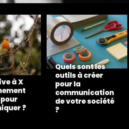
Quels sont les
outils à créer
ive à X
pour la
nement
communication
 pour
de votre société
quer ?
?