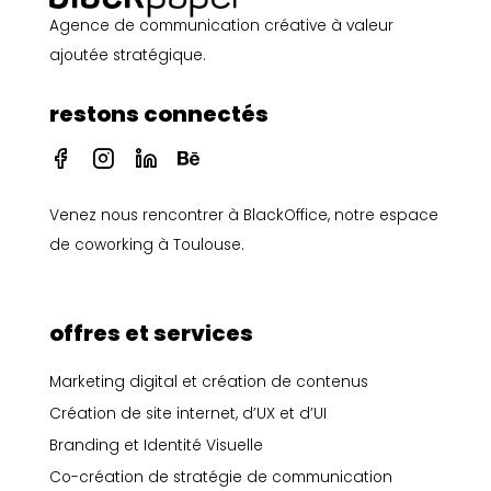
Agence de communication créative à valeur
ajoutée stratégique.
restons connectés
I
I
I
I
c
c
c
c
o
o
o
o
Venez nous rencontrer à
BlackOffice, notre espace
n
n
n
n
-
-
-
-
de coworking à Toulouse
.
f
i
l
b
a
n
i
e
c
s
n
h
e
t
k
a
offres et services
b
a
e
n
o
g
d
c
Marketing digital et création de contenus
o
r
i
e
Création de site internet, d’UX et d’UI
k
a
n
m
Branding et Identité Visuelle
Co-création de stratégie de communication