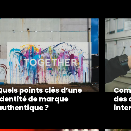
Quels points clés d’une
Comm
identité de marque
des 
authentique ?
inte