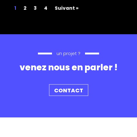
1
2
3
4
Suivant »
un projet ?
venez nous en parler !
CONTACT