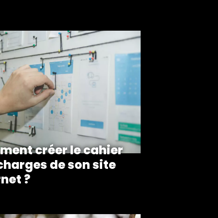
ent créer le cahier
charges de son site
rnet ?