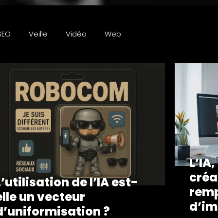
SEO
Veille
Vidéo
Web
L’IA
créa
L’utilisation de l’IA est-
remp
elle un vecteur
d’im
d’uniformisation ?