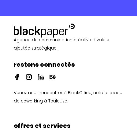
Agence de communication créative à valeur
ajoutée stratégique.
restons connectés
I
I
I
I
c
c
c
c
o
o
o
o
Venez nous rencontrer à
BlackOffice, notre espace
n
n
n
n
-
-
-
-
de coworking à Toulouse
.
f
i
l
b
a
n
i
e
c
s
n
h
e
t
k
a
offres et services
b
a
e
n