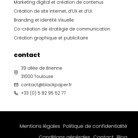
o
g
d
c
Marketing digital et création de contenus
o
r
i
e
Création de site internet, d’UX et d’UI
k
a
n
m
Branding et Identité Visuelle
Co-création de stratégie de communication
Création graphique et publicitaire
contact
39 allée de Brienne
31000 Toulouse
contact@blackpaper.fr
+33 (0) 5 82 95 52 77
Mentions légales
Politique de confidentialité
Conditions générales
Contact
Blog