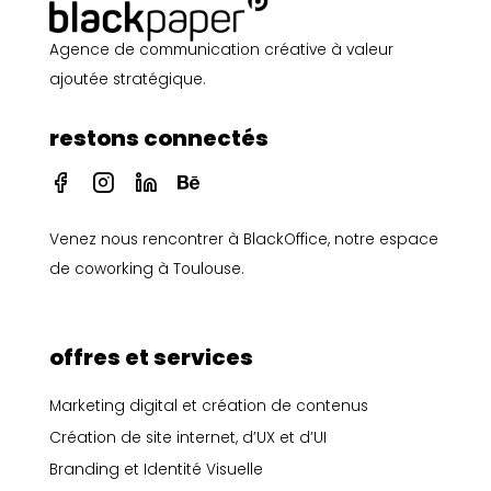
Agence de communication créative à valeur
ajoutée stratégique.
restons connectés
I
I
I
I
c
c
c
c
o
o
o
o
Venez nous rencontrer à
BlackOffice, notre espace
n
n
n
n
-
-
-
-
de coworking à Toulouse
.
f
i
l
b
a
n
i
e
c
s
n
h
e
t
k
a
offres et services
b
a
e
n
o
g
d
c
Marketing digital et création de contenus
o
r
i
e
Création de site internet, d’UX et d’UI
k
a
n
m
Branding et Identité Visuelle