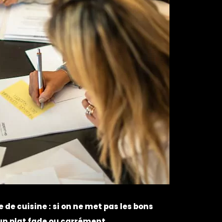
e cuisine : si on ne met pas les bons
 un plat fade ou carrément