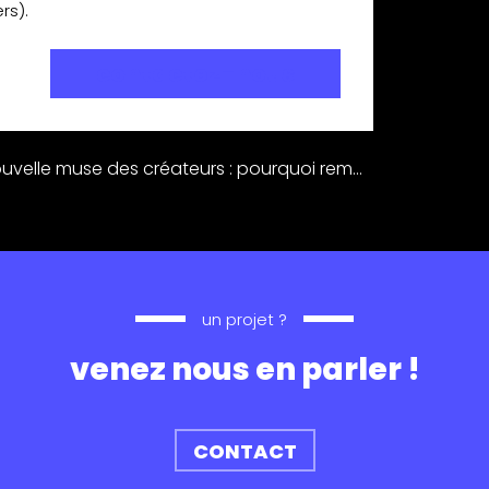
rs).
contactez-nous
L’IA, nouvelle muse des créateurs : pourquoi remplacer les banques d’images ?
un projet ?
venez nous en parler !
CONTACT