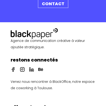
CONTACT
Agence de communication créative à valeur
ajoutée stratégique.
restons connectés
I
I
I
I
c
c
c
c
o
o
o
o
Venez nous rencontrer à
BlackOffice, notre espace
n
n
n
n
-
-
-
-
de coworking à Toulouse
.
f
i
l
b
a
n
i
e
c
s
n
h