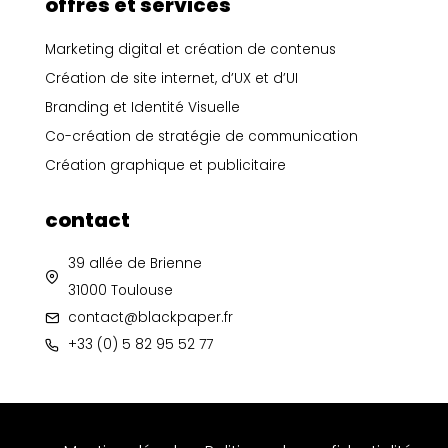
e
t
k
a
offres et services
b
a
e
n
o
g
d
c
Marketing digital et création de contenus
o
r
i
e
Création de site internet, d’UX et d’UI
k
a
n
m
Branding et Identité Visuelle
Co-création de stratégie de communication
Création graphique et publicitaire
contact
39 allée de Brienne
31000 Toulouse
contact@blackpaper.fr
+33 (0) 5 82 95 52 77